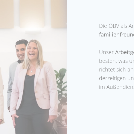
Die ÖBV als Ar
familienfreund
Unser
Arbeit
besten, was u
richtet sich a
derzeitigen un
im Außendiens