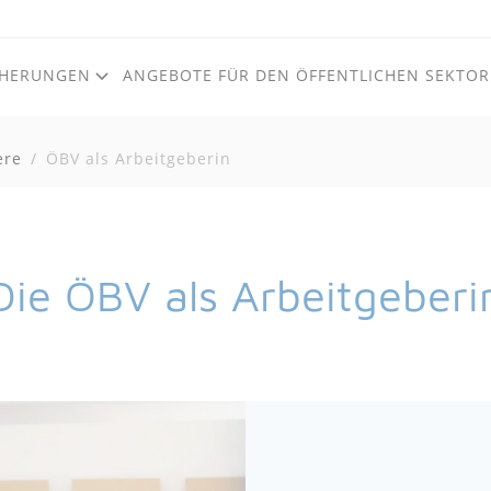
CHERUNGEN
ANGEBOTE FÜR DEN ÖFFENTLICHEN SEKTOR
ere
ÖBV als Arbeitgeberin
Zum Inhalt
Zum Footer
Die ÖBV als Arbeitgeberi