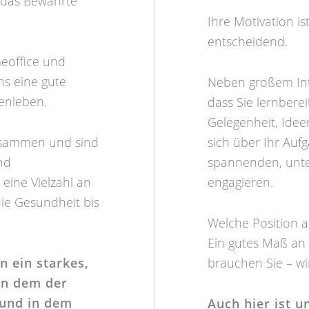
s das Bewährte
Ihre Motivation i
entscheidend.
meoffice und
ns eine gute
Neben großem Inte
ienleben.
dass Sie lernberei
Gelegenheit, Idee
 zusammen und sind
sich über Ihr Aufg
nd
spannenden, unt
 eine Vielzahl an
engagieren.
ie Gesundheit bis
Welche Position 
Ein gutes Maß an
n ein starkes,
brauchen Sie – wi
in dem der
 und in dem
Auch hier ist 