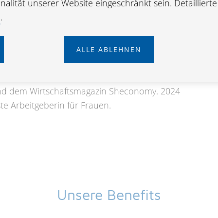
alität unserer Website eingeschränkt sein. Detailliert
s
staatlichen Gütesiegels für familienfreundliche
e
.
Beruf und Familie ist uns als familienfreundliche
her setzen wir stetig Maßnahmen, um unsere
ch dabei zu unterstützen.
ALLE ABLEHNEN
sgezeichnet von der
nd dem Wirtschaftsmagazin Sheconomy. 2024
te Arbeitgeberin für Frauen.
Unsere Benefits