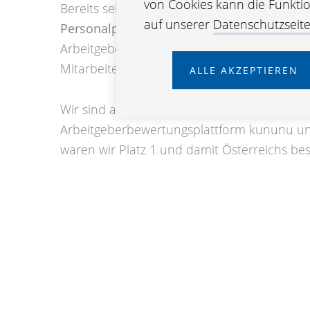
von Cookies kann die Funktion
Bereits seit 2016 sind wir stolze Trägerin de
auf unserer
Datenschutzseit
Personalpolitik
. Die gute Vereinbarkeit von 
Arbeitgeberin ein besonderes Anliegen, da
Mitarbeiterinnen und Mitarbeiter bestmögli
ALLE AKZEPTIEREN
Wir sind auch
„Top Female Workplace“
, au
Arbeitgeberbewertungsplattform kununu u
waren wir Platz 1 und damit Österreichs bes