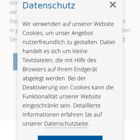
✕
Wir suchen kontaktfreudige,
Datenschutz
verantwortungsbewusste und
lösungsorientierte Außendienstmitarbeitende
Wir verwenden auf unserer Website
in ganz Österreich. Wir bilden Sie aus, begleiten
Cookies, um unser Angebot
Sie auf Ihrem Weg und führen Sie zum Erfolg!
nutzerfreundlich zu gestalten. Dabei
handelt es sich um kleine
Textdateien, die mit Hilfe des
MEHR ZUM JOB IM ÖBV VERTRIEB
Browsers auf Ihrem Endgerät
abgelegt werden. Bei der
Deaktivierung von Cookies kann die
KARRIERE IN DER ÖBV
Funktionalität unserer Website
eingeschränkt sein. Detaillierte
Informationen erfahren Sie auf
unserer
Datenschutzseite
.