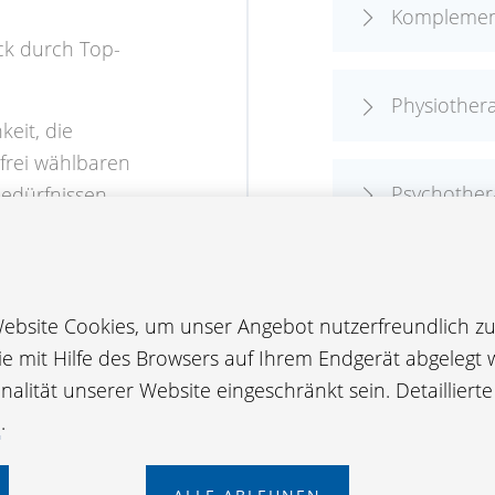
Komplemen
ck durch Top-
Physiother
eit, die
frei wählbaren
Psychother
Bedürfnissen
andsreise-
lt im
Medikamen
bsite Cookies, um unser Angebot nutzerfreundlich zu 
die mit Hilfe des Browsers auf Ihrem Endgerät abgelegt 
Heilbehelfe
g können Sie
alität unserer Website eingeschränkt sein. Detailliert
ausgleichen.
e
.
ie Taggeld-
er Vorteile wie: