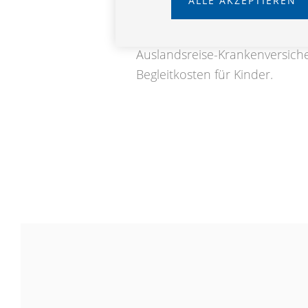
ALLE AKZEPTIEREN
Prämienerlass im Krankheitsfal
Rückholung innerhalb Österrei
Auslandsreise-Krankenversich
Begleitkosten für Kinder.