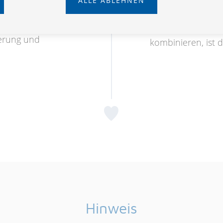
ALLE ABLEHNEN
l, Kurpauschale,
chs,
Tipp:
Wenn Sie di
erung und
kombinieren, ist d
Hinweis