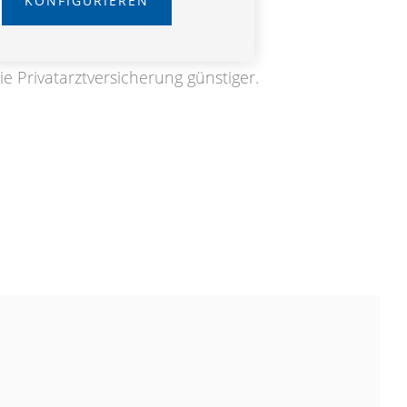
KONFIGURIEREN
ese beiden Versicherungen
ie Privatarztversicherung günstiger.