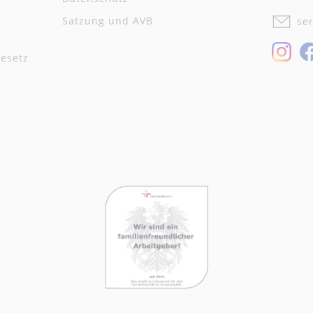
Satzung und AVB
se
In
esetz