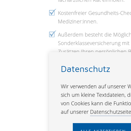
Kostenfreier Gesundheits-Che
Mediziner:innen.
Außerdem besteht die Möglichk
Sonderklasseversicherung mit 
Zusätzen Ihren persönlichen 
anzupassen. Zum Beispiel Ausl
Datenschutz
Krankenversicherung, Aufentha
Wellnesshotel, Zusatztarif für
Zahnbehandlungen etc.
Wir verwenden auf unserer We
sich um kleine Textdateien, 
Mit einer Taggeld-Versicherun
von Cookies kann die Funktion
eventuellen Verdienstentgang 
auf unserer
Datenschutzseit
Darüber hinaus bietet Ihnen d
Versicherung eine Reihe weiter