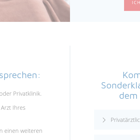
IC
h sprechen:
Komb
Sonderkl
oder Privatklinik.
dem 
 Arzt Ihres
Privatärztl
n einen weiteren