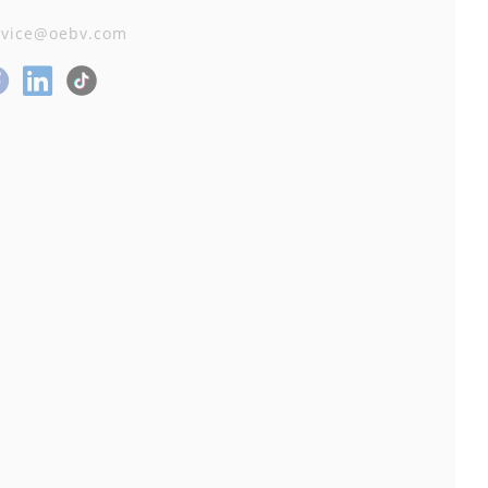
rvice@oebv.com
Facebook
LinkedIn
stagram
TikTok