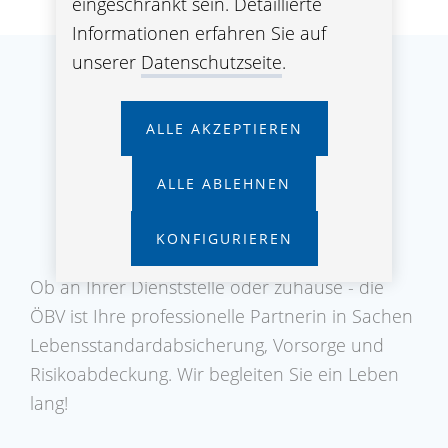
eingeschränkt sein. Detaillierte
Informationen erfahren Sie auf
unserer
Datenschutzseite
.
Wir bieten
ALLE AKZEPTIEREN
maßgeschneiderte
ALLE ABLEHNEN
Lösungen für jede
Lebenslage
KONFIGURIEREN
Ob an Ihrer Dienststelle oder zuhause - die
ÖBV ist Ihre professionelle Partnerin in Sachen
Lebensstandardabsicherung, Vorsorge und
Risikoabdeckung. Wir begleiten Sie ein Leben
lang!