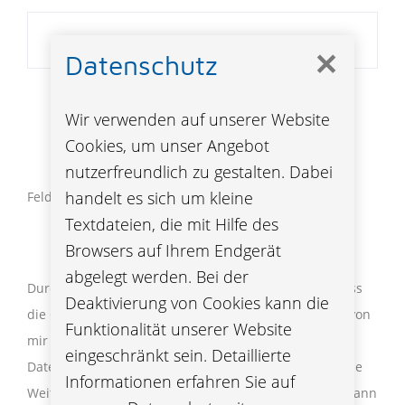
✕
Datenschutz
Wir verwenden auf unserer Website
Cookies, um unser Angebot
nutzerfreundlich zu gestalten. Dabei
handelt es sich um kleine
Felder markiert mit * sind Pflichtfelder
Textdateien, die mit Hilfe des
Browsers auf Ihrem Endgerät
abgelegt werden. Bei der
Durch das Absenden meiner Daten willige ich ein, dass
Deaktivierung von Cookies kann die
die Österreichische Beamtenversicherung, VVaG, die von
Funktionalität unserer Website
mir eingetragenen personenbezogenen
eingeschränkt sein. Detaillierte
Daten verwendet, um mit mir in Kontakt zu treten. Eine
Informationen erfahren Sie auf
Weitergabe meiner Daten an Dritte erfolgt nicht. Ich kann