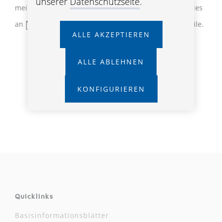
unserer
Datenschutzseite
.
meine Zustimmung jederzeit widerrufen, indem ich dies
an
service
@oebv
.com
oder
059 808
mitteile.
ALLE AKZEPTIEREN
ALLE ABLEHNEN
DATENSCHUTZHINWEISE
KONFIGURIEREN
Quicklinks
Basisinformationsblätter