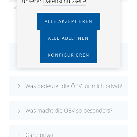
unserer
Datenschutzseite
.
© Gerry Mayer-Rohrmoser, Abdruck honorarfrei
ALLE AKZEPTIEREN
ALLE ABLEHNEN
Ausbildung und beruflicher
KONFIGURIEREN
Werdegang
Was bedeutet die ÖBV für mich privat?
Was macht die ÖBV so besonders?
Ganz privat