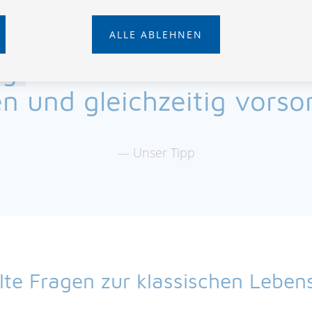
 ÖBV Lebensvorsorge könn
ALLE ABLEHNEN
ng
abschließen. Damit kö
n und gleichzeitig vors
Unser Tipp
llte Fragen zur klassischen Leben