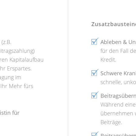
Zusatzbaustein
(z.B.
Ableben & Unf
itragszahlung)
für den Fall d
ren Kapitalaufbau
Kredit.
hr Erspartes.
Schwere Kran
lagung im
schnelle, unko
Ihr Mehr fürs
Beitragsüber
Während einer
stin für
übernehmen wi
Beiträge.
Beitragsüber