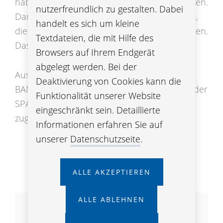
haben eine ÖBV Fondsvorsorge abgeschlossen.
nutzerfreundlich zu gestalten. Dabei
Dann können Sie nur jene Fonds auswählen,
handelt es sich um kleine
die Sie in der Liste „ÖBV Fondsvorsorge“ finden.
Textdateien, die mit Hilfe des
Das gilt auch bei Switch und Shift.
Browsers auf Ihrem Endgerät
abgelegt werden. Bei der
Ausgewählte Fonds "vermittelt über SPARDA
Deaktivierung von Cookies kann die
BANK" sind
nur
für Kundinnen und Kunden der
Funktionalität unserer Website
SPARDA BANK/VOLKSBANK Wien AG
eingeschränkt sein. Detaillierte
zugänglich.
Informationen erfahren Sie auf
unserer
Datenschutzseite
.
ALLE AKZEPTIEREN
ALLE ABLEHNEN