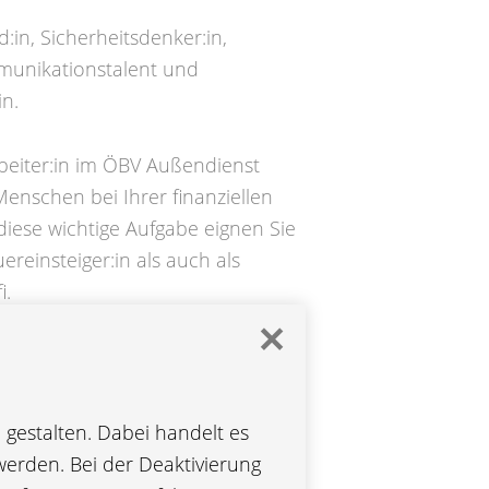
d:in, Sicherheitsdenker:in,
mmunikationstalent und
n.
rbeiter:in im ÖBV Außendienst
Menschen bei Ihrer finanziellen
diese wichtige Aufgabe eignen Sie
ereinsteiger:in als auch als
i.
✕
RRIERE IM VERTRIEB
gestalten. Dabei handelt es
werden. Bei der Deaktivierung