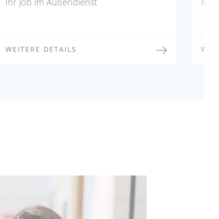
Ihr Job im Außendienst
Ihr 
WEITERE DETAILS
WEI