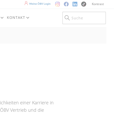
Instagram
Facebook
LinkedIn
TikTok
Mein ÖBV Login
Kontrast
KONTAKT
chkeiten einer Karriere in
ÖBV Vertrieb und die