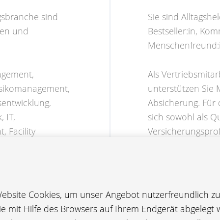
ngsbranche sind
Sie sind Alltagshel
nen und
Bestseller:in, Ko
Menschenfreund:i
agement,
Als Vertriebsmita
isikomanagement,
unterstützen Sie 
entwicklung,
Absicherung. Für 
 IT,
sich sowohl als Qu
 Facility
Versicherungsprof
KA
ien Stellen im ÖBV
bsite Cookies, um unser Angebot nutzerfreundlich zu 
die mit Hilfe des Browsers auf Ihrem Endgerät abgelegt 