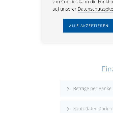
von Cookies kann die Funktion
Änderung Versiche
auf unserer
Datenschutzseit
Änderung Wertanp
ALLE AKZEPTIEREN
Ein
Beträge per Banke
Kontodaten änder