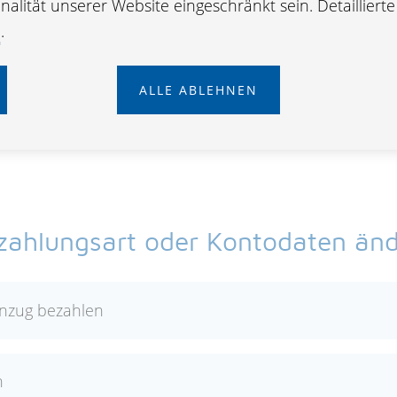
alität unserer Website eingeschränkt sein. Detailliert
rungsnehmer:in
e
.
assung
ALLE ABLEHNEN
zahlungsart oder Kontodaten än
inzug bezahlen
n