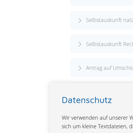
Selbstauskunft nat
Selbstauskunft Rec
Antrag auf Umschic
Ausschluss Zusatzb
Datenschutz
Stundung
Wir verwenden auf unserer We
sich um kleine Textdateien, 