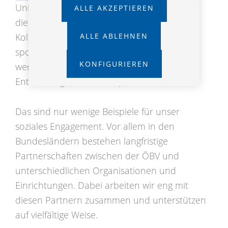
Universität Wien teil. Die ÖBV übernimmt für
ALLE AKZEPTIEREN
diesen tollen körperlichen Einsatz der
ALLE ABLEHNEN
Kolleginnen und Kollegen das Startgeld und
sponsert die gelaufene Strecke. Dadurch
KONFIGURIEREN
werden die Krebsforschung und die
Entwicklung neuer Therapien unterstützt.
Das sind nur wenige Beispiele für unser
soziales Engagement. Vor allem in den
Bundesländern bestehen langfristige
Partnerschaften zwischen der ÖBV und
unterschiedlichen Organisationen und
Einrichtungen. Dabei arbeiten wir eng mit
diesen Partnern zusammen und unterstützen
auf vielfältige Weise.