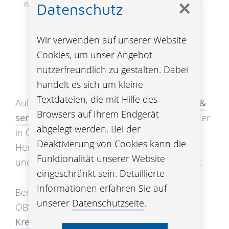
✕
Wolfgang Schattauer
Datenschutz
Wir verwenden auf unserer Website
Cookies, um unser Angebot
Was wir sonst noch tun
nutzerfreundlich zu gestalten. Dabei
handelt es sich um kleine
Textdateien, die mit Hilfe des
Außerdem unterstützen wir den
Verein fair &
Browsers auf Ihrem Endgerät
sensibel
, der sich dem friedvollen Miteinander
abgelegt werden. Bei der
in Österreich unabhängig von ethnischer
Deaktivierung von Cookies kann die
Herkunft, Hautfarbe, Religion, Behinderung
Funktionalität unserer Website
und sexueller Orientierung verschrieben hat.
eingeschränkt sein. Detaillierte
Informationen erfahren Sie auf
Bereits seit 2014 nehmen jährlich zahlreiche
unserer
Datenschutzseite
.
ÖBV Mitarbeiterinnen und Mitarbeiter am
Krebsforschungslauf
der Medizinischen