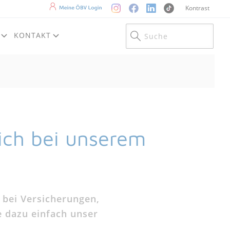
Instagram
Facebook
LinkedIn
TikTok
Mein ÖBV Login
Kontrast
KONTAKT
sich bei unserem
 bei Versicherungen,
e dazu einfach unser
.