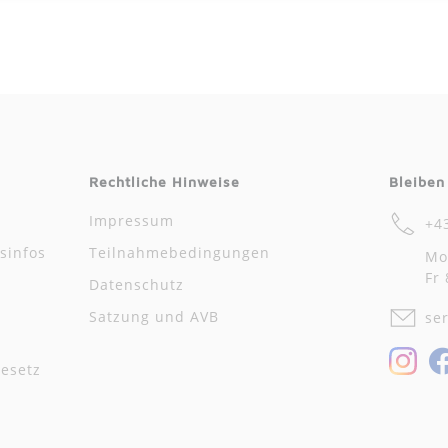
Rechtliche Hinweise
Bleiben
Impressum
+4
sinfos
Teilnahmebedingungen
Mo
Fr 
Datenschutz
Satzung und AVB
se
In
esetz