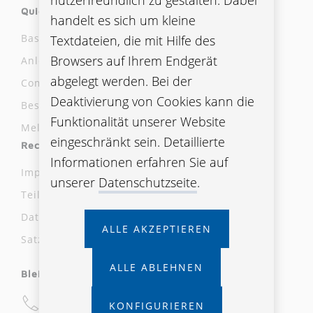
nutzerfreundlich zu gestalten. Dabei
Quicklinks
handelt es sich um kleine
Basisinformationsblätter
Textdateien, die mit Hilfe des
Browsers auf Ihrem Endgerät
Anlegerinformationen/Fondsinfos
abgelegt werden. Bei der
Compliance Meldestelle
Deaktivierung von Cookies kann die
Beschwerdestelle
Funktionalität unserer Website
Meldung laut Hinweisgeber:innenschutzgesetz
eingeschränkt sein. Detaillierte
Rechtliche Hinweise
Informationen erfahren Sie auf
Impressum
unserer
Datenschutzseite
.
Teilnahmebedingungen
Datenschutz
ALLE AKZEPTIEREN
Satzung und AVB
ALLE ABLEHNEN
Bleiben wir in Kontakt
+43 59 808
KONFIGURIEREN