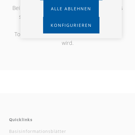
Bei diesem Versicherungsprodukt handelt es
ALLE ABLEHNEN
sich um ein Partnerprodukt der Wiener
Städtischen, das über unser
KONFIGURIEREN
Tochterunternehmen ÖBV Selekt vermittelt
wird.
Quicklinks
Basisinformationsblätter