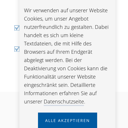
durchgehend in dieser Gruppe
Wir verwenden auf unserer Website
versichert
Cookies, um unser Angebot
nutzerfreundlich zu gestalten. Dabei
Gruppenkondititonen bestehen bei
handelt es sich um kleine
Pensionierung weiter
Textdateien, die mit Hilfe des
keine Nachteile durch Tätigkeitwechsel
Browsers auf Ihrem Endgerät
(von Bundeslehrer:innen zu
abgelegt werden. Bei der
Schulverwaltung und umgekehrt)
Deaktivierung von Cookies kann die
Funktionalität unserer Website
eingeschränkt sein. Detaillierte
Informationen erfahren Sie auf
unserer
Datenschutzseite
.
Hinweis
ALLE AKZEPTIEREN