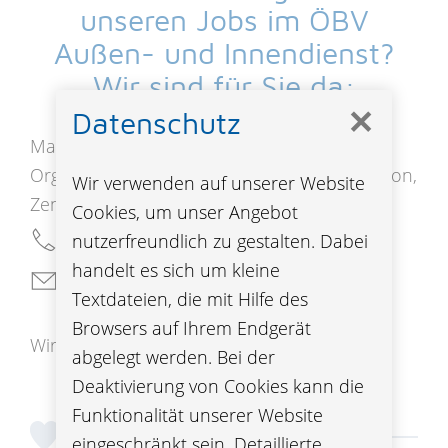
unseren Jobs im ÖBV
Außen- und Innendienst?
Wir sind für Sie da:
✕
Datenschutz
a
Mag.
Katharina Jöbstl
Organisationsentwicklung und Kommunikation,
Wir verwenden auf unserer Website
Zentrale Wien
Cookies, um unser Angebot
0664/825 22 49
nutzerfreundlich zu gestalten. Dabei
handelt es sich um kleine
katharina.joebstl-styblo
@oebv
.com
Textdateien, die mit Hilfe des
Browsers auf Ihrem Endgerät
Wir freuen uns, von Ihnen zu hören.
abgelegt werden. Bei der
Deaktivierung von Cookies kann die
Funktionalität unserer Website
eingeschränkt sein. Detaillierte