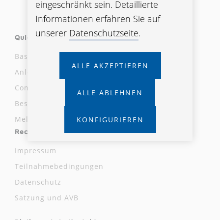
eingeschränkt sein. Detaillierte
Informationen erfahren Sie auf
unserer
Datenschutzseite
.
Quicklinks
Basisinformationsblätter
ALLE AKZEPTIEREN
Anlegerinformationen/Fondsinfos
Compliance Meldestelle
ALLE ABLEHNEN
Beschwerdestelle
Meldung laut Hinweisgeber:innenschutzgesetz
KONFIGURIEREN
Rechtliche Hinweise
Impressum
Teilnahmebedingungen
Datenschutz
Satzung und AVB