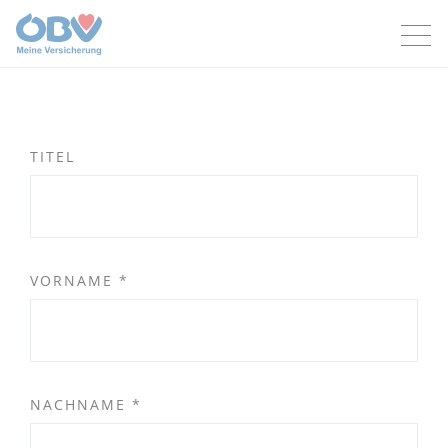
Zum Inhalt
Zum Footer
TITEL
VORNAME
*
NACHNAME
*