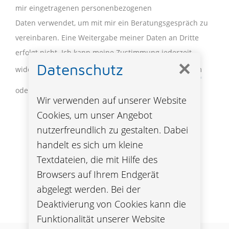
mir eingetragenen personenbezogenen
Daten verwendet, um mit mir ein Beratungsgespräch zu
vereinbaren. Eine Weitergabe meiner Daten an Dritte
erfolgt nicht. Ich kann meine Zustimmung jederzeit
✕
Datenschutz
widerrufen, indem ich dies an
service
@oebv
.com
oder
059 808
mitteile.
Wir verwenden auf unserer Website
Cookies, um unser Angebot
nutzerfreundlich zu gestalten. Dabei
DATENSCHUTZHINWEISE
handelt es sich um kleine
Textdateien, die mit Hilfe des
Browsers auf Ihrem Endgerät
abgelegt werden. Bei der
Deaktivierung von Cookies kann die
Funktionalität unserer Website