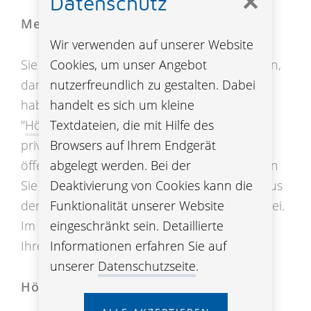
✕
Datenschutz
Mehr staatliche Pension – geht das?
Wir verwenden auf unserer Website
Cookies, um unser Angebot
Sie möchten Ihre staatliche Pension erhöhen,
nutzerfreundlich zu gestalten. Dabei
damit Sie im Ruhestand mehr am Konto
handelt es sich um kleine
haben? Bei der sogenannten
Textdateien, die mit Hilfe des
"
Höherversicherung
" zahlen Sie nicht in eine
Browsers auf Ihrem Endgerät
private Vorsorge ein, sondern direkt ins
abgelegt werden. Bei der
öffentliche Pensionssystem. Dadurch können
Deaktivierung von Cookies kann die
Sie Ihre Pension auffetten. Die Leistungen aus
Funktionalität unserer Website
der Höherversicherung sind zu 75% steuerfrei.
eingeschränkt sein. Detaillierte
Im Todesfall geht ein Teil der Leistungen auf
Informationen erfahren Sie auf
Ihre Hinterbliebenen über.
unserer
Datenschutzseite
.
Höherversicherung schnell erklärt