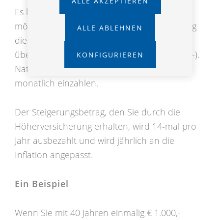
ALLE AKZEPTIEREN
Es liegt ganz bei Ihnen, wie viel Sie einzahlen
möchten. Allerdings darf der jährliche Beitrag
ALLE ABLEHNEN
die doppelte Höchstbeitragsgrundlage nicht
übersteigen (Im Jahr 2025 sind das € 12.900,-).
KONFIGURIEREN
Natürlich können Sie die Summe auch
monatlich einzahlen.
Der Steigerungsbetrag, den Sie durch die
Höherversicherung erhalten, wird 14-mal pro
Jahr ausbezahlt und wird jährlich an die
Inflation angepasst.
Ein Beispiel
Wenn Sie mit 40 Jahren einmalig € 1.000,-